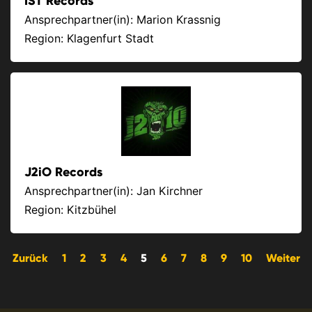
IST Records
Ansprechpartner(in): Marion Krassnig
Region: Klagenfurt Stadt
J2iO Records
Ansprechpartner(in): Jan Kirchner
Region: Kitzbühel
Zurück
1
2
3
4
5
6
7
8
9
10
Weiter