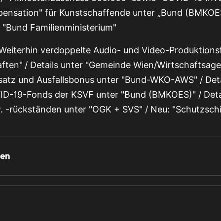
ation" für Kunstschaffende unter „Bund (BMKOES)“
r "Bund Familienministerium"
Weiterhin verdoppelte Audio- und Video-Produktions
aften"
/ Details unter "Gemeinde Wien/Wirtschaftsagen
satz und Ausfallsbonus unter "Bund-WKO-AWS" / Deta
VID-19-Fonds der KSVF unter "Bund (BMKOES)" / Deta
 -rückständen unter "OGK + SVS" / Neu: "Schutzschi
ten