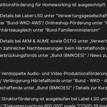
titionsförderung für Homeworking ist ausgeschöpft 
 Details bei Label-LSG unter "Verwertungsgesellschaf
nter "Bund-WKO-AWS"/ Onlineshop-Förderung unter 
enhärteausgleich unter "Bund Familienministerium"
 Details bei AKM & AUME sowie ÖSTIG unter „Verwert
 zahlreicher Nachbesserungen beim Härtefallfonds 
berbrückungsfonds unter „Bund (BMKOES)“ / News z
:
Verdoppelte Audio- und Video-Produktionsförderung
/ Verlängerung Härtefallfonds unter "Bund - WKO - 
schaffende unter „Bund (BMKOES)“ / Details zur Kurz
:
Strukturförderung ist ausgelaufen bei Label-LSG unt
 / "Fixkostenzuschuss 800.000"
sowie "COVID-19 Inve