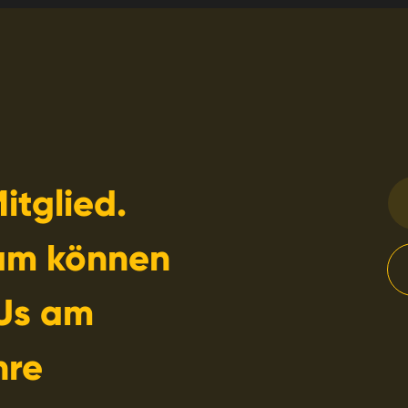
itglied.
am können
Us am
hre