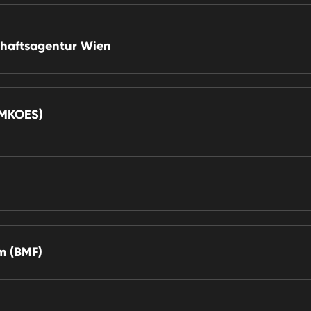
haftsagentur Wien
BMKOES)
m (BMF)