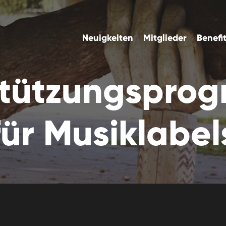
Neuigkeiten
Mitglieder
Benefi
stützungspro
für Musiklabel