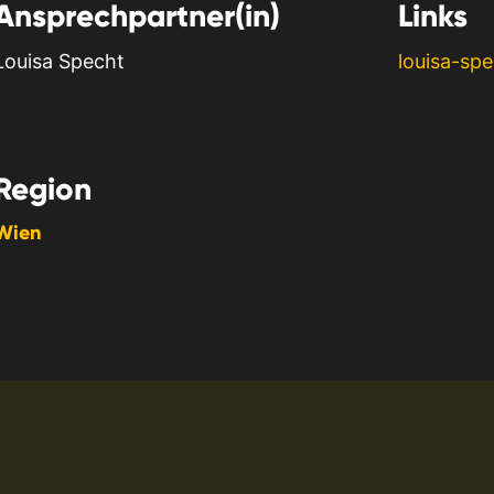
Ansprechpartner(in)
Links
Louisa Specht
louisa-spe
Region
Wien