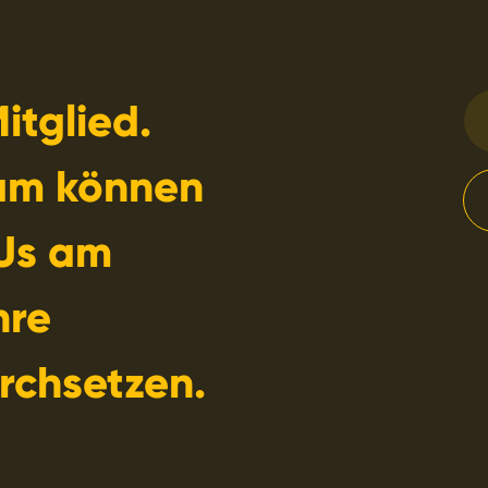
itglied.
am können
Us am
hre
rchsetzen.