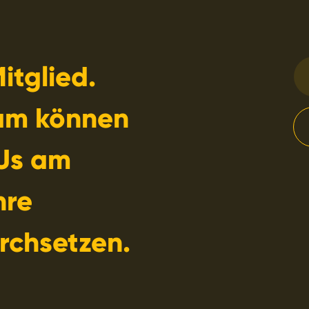
itglied.
am können
Us am
hre
rchsetzen.