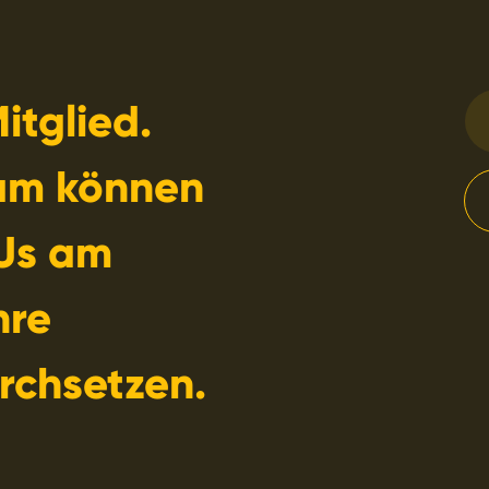
itglied.
am können
Us am
hre
rchsetzen.