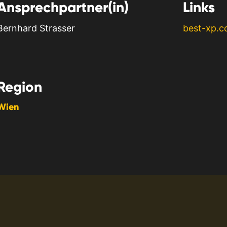
Ansprechpartner(in)
Links
Bernhard Strasser
best-xp.
Region
Wien