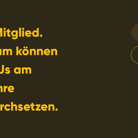
itglied.
am können
Us am
hre
rchsetzen.