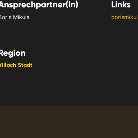
Ansprechpartner(in)
Links
Boris Mikula
borismikul
Region
Villach Stadt