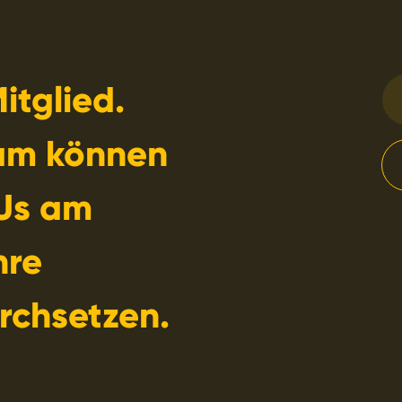
itglied.
am können
Us am
hre
rchsetzen.