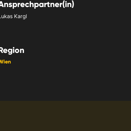
Ansprechpartner(in)
Lukas Kargl
Region
Wien