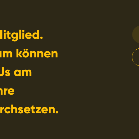
itglied.
am können
Us am
hre
rchsetzen.